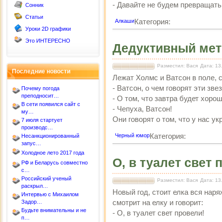
- Давайте не будем превращать
Сонник
Статьи
Категория:
Алкаши
Уроки 2D графики
Это ИНТЕРЕСНО
Дедуктивный ме
Разместил: Вася
Дата: 13
Последние новости
Лежат Холмс и Ватсон в поле, с
- Ватсон, о чем говорят эти зве
Почему погода
преподносит…
- О том, что завтра будет хорош
В сети появился сайт с
- Чепуха, Ватсон!
му…
Они говорят о том, что у нас ук
7 июля стартует
производс…
Категория:
Черный юмор
Несанкционированный
запус…
Холодное лето 2017 года
О, в туалет свет 
РФ и Беларусь совместно
с…
Российский ученый
Разместил: Вася
Дата: 13
раскрыл…
Новый год, стоит елка вся наря
Интервью с Михаилом
смотрит на елку и говорит:
Задор…
Будьте внимательны и не
- О, в туалет свет провели!
п…