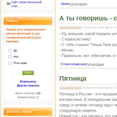
Сайт севастопольской
Категория:
Звери
стан…
А ты говоришь - с
Опросы
Разместил: Вася
Дата: 13
Нужны ли в общественных
- Ну, мальчик, какой подарок х
местах (ресторан и т.д.)
специальные места для
- Стереосистему!
курящих
- С тебя стишок! "Наша Таня гром
- Мячик.
Да
- Правильно, вот тебе мячик, а 
Нет
Я не знаю
Категория:
Устами младенцев
Пятница
Результаты
Другие опросы
Разместил: Вася
Дата: 13
Всего голосов:
138
Пятница в России - это праздни
Комментарии:
2
воскресенье. В понедельник при
среду и четверг пятницу ждут 
следующую неделю.
Добавить проект
Новый год - как пятница, его т