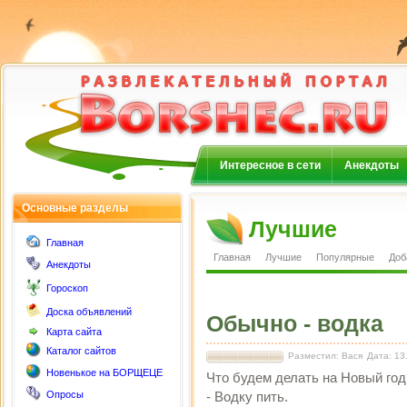
Интересное в сети
Анекдоты
Основные разделы
Лучшие
Главная
Главная
Лучшие
Популярные
Доб
Анекдоты
Гороскоп
Доска объявлений
Обычно - водка
Карта сайта
Каталог сайтов
Разместил: Вася
Дата: 13
Новенькое на БОРЩЕЦЕ
Что будем делать на Новый год
Опросы
- Водку пить.