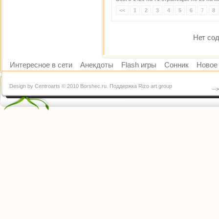
<<
1
2
3
4
5
6
7
8
Нет сод
Интересное в сети
Анекдоты
Flash игры
Сонник
Новое 
Design by Centroarts © 2010 Borshec.ru. Поддержка Rizo art group
--