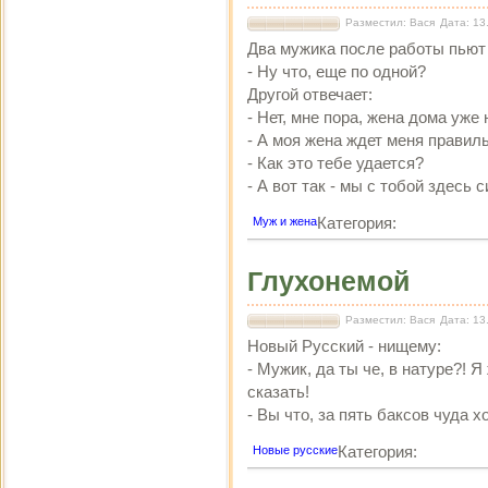
Разместил: Вася
Дата: 13
Два мужика после работы пьют 
- Ну что, еще по одной?
Другой отвечает:
- Нет, мне пора, жена дома уже 
- А моя жена ждет меня правиль
- Как это тебе удается?
- А вот так - мы с тобой здесь 
Категория:
Муж и жена
Глухонемой
Разместил: Вася
Дата: 13
Новый Русский - нищему:
- Мужик, да ты че, в натуре?! Я
сказать!
- Вы что, за пять баксов чуда 
Категория:
Новые русские