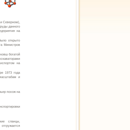
,
и Северном),
руды данного
едприятия на
было открыто
та Министров
 ковш богатой
кскаваторами
анспортом на
ре 1973 года
 масштабам и
рьер похож на
нспортировки
кие сланцы,
отгружается