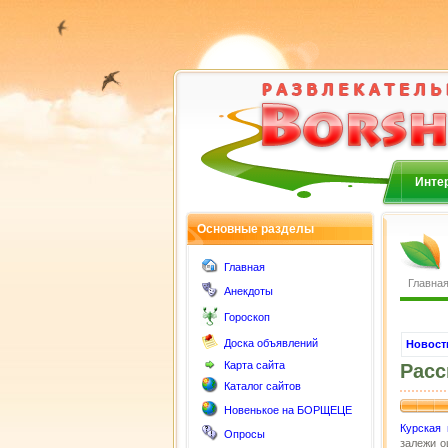
Интер
Основные разделы
Главная
Главна
Анекдоты
Гороскоп
Доска объявлений
Новост
Карта сайта
Расс
Каталог сайтов
Новенькое на БОРЩЕЦЕ
Курская
Опросы
залежи о