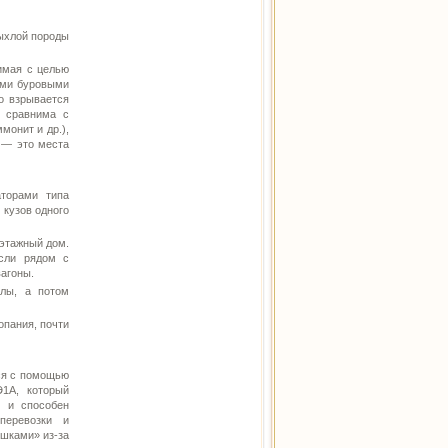
ыхлой породы
имая с целью
ыми буровыми
о взрывается
т сравнима с
онит и др.),
 — это места
торами типа
 кузов одного
иэтажный дом.
Если рядом с
вагоны.
алы, а потом
опания, почти
ся с помощью
Э1А, который
к и способен
перевозки и
ушками» из-за