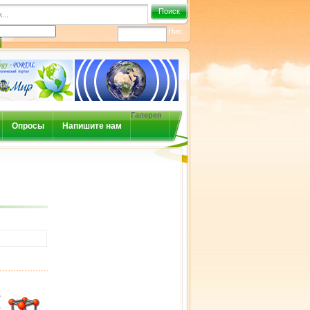
Поиск
Ник:
Галерея
Опросы
Напишите нам
ё
в