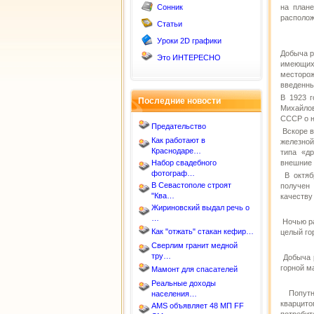
Сонник
на плане
располож
Статьи
Уроки 2D графики
Добыча р
Это ИНТЕРЕСНО
имеющих 
месторож
введенны
В 1923 
Последние новости
Михайло
СССР о н
Предательство
Вскоре в
Как работают в
железной
Краснодаре…
типа «д
Набор свадебного
внешние 
фотограф…
В октябр
В Севастополе строят
получен
"Ква…
качеству
Жириновский выдал речь о
…
Ночью ра
Как "отжать" стакан кефир…
целый го
Сверлим гранит медной
тру…
Добыча р
горной м
Мамонт для спасателей
Реальные доходы
Попутно
населения…
кварцит
AMS объявляет 48 МП FF