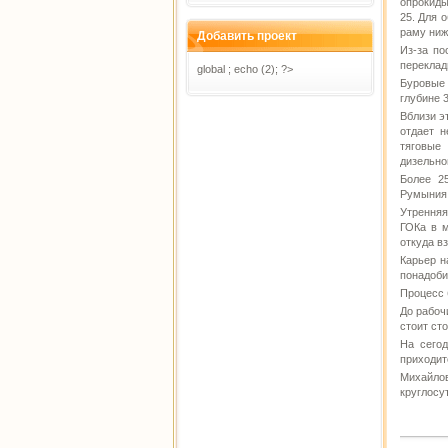
опрокиды
25. Для 
раму ниж
Добавить проект
Из-за по
переклад
global ; echo (2); ?>
Буровые
глубине 
Вблизи э
отдает н
тяговые
дизельно
Более 2
Румыния
Утрення
ГОКа в м
откуда в
Карьер н
понадоби
Процесс 
До рабоч
стоит ст
На сего
приходит
Михайло
круглосу