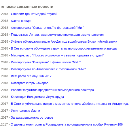
те также связанные новости
6.2018 -
Сверлим гранит медной трубой
6.2018 -
Факты о воде
6.2018 -
Фотопрогулка "Севастополь" с фотошколой "Миг"
6.2018 -
Подо льдом Антарктиды регулярно происходят землетрясения
5.2018 -
Учёные обнаружили возле Аю-Даг под водой следы Византийской эпохи
5.2018 -
В Севастополе обсуждают строительство мусоросжигательного завода
4.2018 -
Мастер-класс "Просто о сложном – съемка портрета в студии"
3.2018 -
Фотопрогулка "Инкерман" с фотошколой "МИГ"
3.2018 -
Фотопрогулка по Аполлоновке с фотошколой "Миг"
2.2018 -
Best photo of SonyClub 2017
1.2018 -
Фотограф Игорь Сахаров
1.2018 -
Россия запустила предвестник термоядерного реактора
1.2018 -
Коллекция Вольдемара Джульсруда
2.2017 -
В Сети опубликовано видео с моментом откола айсберга-гиганта от Антарктид
2.2017 -
Уничтожение Ласпи
2.2017 -
Загадка ладожских островов
1.2017 -
О данных мониторинга Росгидромета по содержанию в пробах Рутения-106