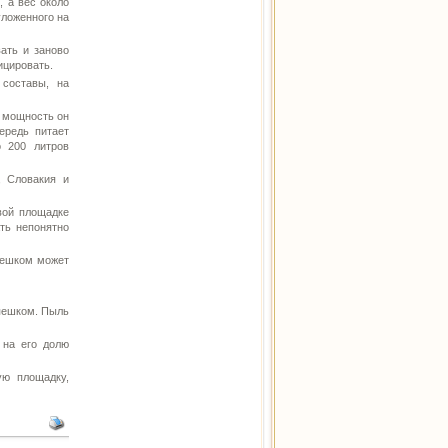
, а вес около
уложенного на
ать и заново
ицировать.
 составы, на
ю мощность он
ередь питает
о 200 литров
, Словакия и
вой площадке
ть непонятно
пешком может
 пешком. Пыль
 на его долю
ю площадку,