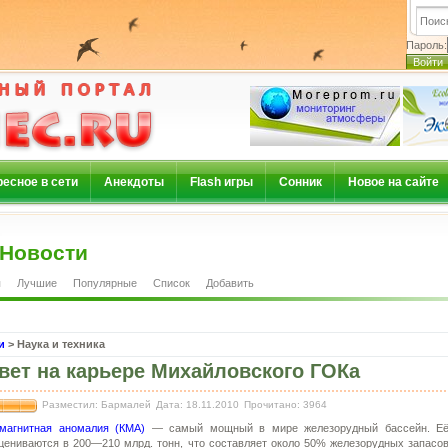
Пароль:
есное в сети
Анекдоты
Flash игры
Сонник
Новое на сайте
Новости
я
Лучшие
Популярные
Список
Добавить
и
> Наука и техника
вет на карьере Михайловского ГОКа
Разместил: Бармалей
Дата: 18.11.2010
Прочитано: 3964
 магнитная аномалия (КМА)
— самый мощный в мире железорудный бассейн. Е
цениваются в 200—210 млрд. тонн, что составляет около 50% железорудных запасо