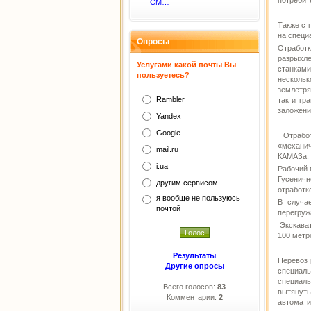
потребит
CM…
Также с 
на специ
Опросы
Отработк
разрыхле
Услугами какой почты Вы
станками
пользуетесь?
несколь
землетря
Rambler
так и гр
заложени
Yandex
Google
Отработ
«механич
mail.ru
КАМАЗа.
i.ua
Рабочий 
Гусенич
другим сервисом
отработк
я вообще не пользуюсь
В случа
почтой
перегруж
Экскават
100 метр
Результаты
Перевоз 
Другие опросы
специал
специал
Всего голосов:
83
вытянут
Комментарии:
2
автомати