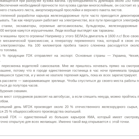
вающегося при разгрузке кузова вагона. Грузоподъемность думпкара около 150 тонн
обеспечения необходимой прочности пол кузова сделан многослойным, он состоит из 
него стального листа, амортизирующей прослойки и верхнего пакета листов.
степенной разработки карьера железнодорожные пути часто приходится демонтиров
ывать. Так как «вертушки» работают на электричестве, все пути приходится электриф
 станки, экскаваторы, огромные автосамосвалы, бульдозеры, железнодорожные
300 метров кажутся игрушечными. Люди вообще выглядят как тараканы.
ти машины просто огромны! Например у этого БЕЛАЗа двигатель в 1600 л.с! Всю сво
е механической трансмиссии, а генератору переменного тока, который в свою оч
 электромоторы. На 100 километров пробега такого слоненка расходуется окол
го топлива.
5 % продукции ГОК отправляет на экспорт. Основные страны — Украина, Чехия
.
я пересменка водителей самосвалов. Мне же пришлось ночевать прямо на смотро
ашине, потому что в городе единственная гостиница в час ночи принимала тридца
зявшихся туристов, и у меня не хватило терпения ждать, пока их всех зарегистрируют.
а рассвете — завораживающее зрелище. Чтобы спуститься до своего места работы 
ться до полутора часов.
бурения скважин.
их мест сотрудников развозят на автобусах, а если спешить некуда, можно пройтись
олбом.
дняшний день МГОК производит около 20 % отечественного железорудного сырья,
ся 25 % общероссийского производства окатышей.
вский ГОК — единственный из больших карьеров КМА, который имеет смотрову
точно открытую для всех желающих. Именно такой вид открывается с этой точки.