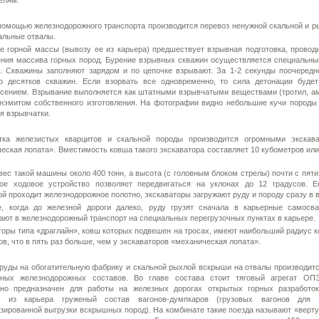
елям.
помощью железнодорожного транспорта производится перевоз ненужной скальной и р
альные отвалы.
е горной массы (вывозу ее из карьера) предшествует взрывная подготовка, провод
ния массива горных пород. Бурение взрывных скважин осуществляется специальн
. Скважины заполняют зарядом и по цепочке взрывают. За 1-2 секунды поочередн
ко десятков скважин. Если взорвать все одновременно, то сила детонации буде
сением. Взрывание выполняется как штатными взрывчатыми веществами (тротил, амм
анэмитом собственного изготовления. На фотографии видно небольшие кучи породы
я взрывчатки.
ка железистых кварцитов и скальной породы производится огромными экскава
еская лопата». Вместимость ковша такого экскаватора составляет 10 кубометров или
вес такой машины около 400 тонн, а высота (с головным блоком стрелы) почти с пят
ное ходовое устройство позволяет передвигаться на уклонах до 12 градусов. 
ой проходит железнодорожное полотно, экскаваторы загружают руду и породу сразу в 
е, когда до железной дороги далеко, руду грузят сначала в карьерные самосв
ают в железнодорожный транспорт на специальных перегрузочных пунктах в карьере.
оры типа «драглайн», ковш которых подвешен на тросах, имеют наибольший радиус к
ов, что в пять раз больше, чем у экскаваторов «механическая лопата».
руды на обогатительную фабрику и скальной рыхлой вскрыши на отвалы производит
ьных железнодорожных составов. Во главе состава стоит тяговый агрегат ОП
ьно предназначен для работы на железных дорогах открытых горных разработо
ь из карьера груженый состав вагонов-думпкаров (грузовых вагонов для 
зированной выгрузки вскрышных пород). На комбинате такие поезда называют «верт