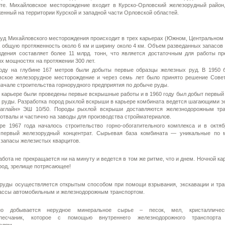
те. Михайловское месторождение входит в Курско-Орловский железорудный район
енный на территории Курской и западной части Орловской областей.
уд Михайловского месторождения происходит в трех карьерах (Южном, Центральном 
общую протяженность около 6 км и ширину около 4 км. Объем разведанных запасов 
дения составляет более 11 млрд. тонн, что является достаточным для работы пр
х мощностях на протяжении 300 лет.
году на глубине 167 метров были добыты первые образцы железных руд. В 1950 
вское железорудное месторождение и через семь лет было принято решение Сове
ачале строительства горнорудного предприятия по добыче руды.
 карьере были проведены первые вскрышные работы и в 1960 году был добыт первый
 руды. Разработка пород рыхлой вскрыши в карьере комбината ведется шагающими э
раглайн» ЭШ 10/50. Породы рыхлой вскрыши доставляются железнодорожным тр
отвалы и частично на заводы для производства стройматериалов.
е 1967 года началось строительство горно-обогатительного комплекса и в октяб
 первый железорудный концентрат. Сырьевая база комбината — уникальные по
 запасы железистых кварцитов.
бота не прекращается ни на минуту и ведется в том же ритме, что и днем. Ночной ка
род, зрелище потрясающее!
уды осуществляется открытым способом при помощи взрывания, экскавации и тра
ассы автомобильным и железнодорожным транспортом.
 добывается нерудное минеральное сырье – песок, мел, кристалличес
опесчаник, которое с помощью внутреннего железнодорожного транспорта 