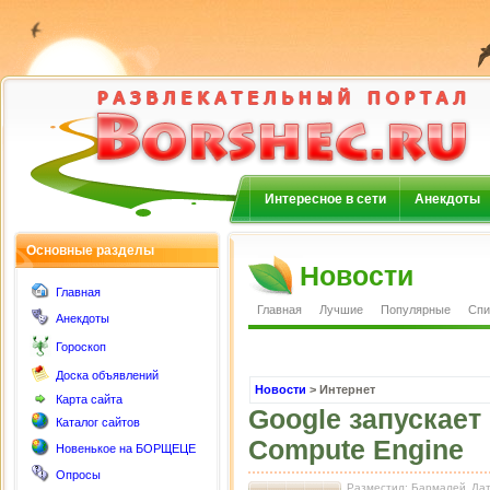
Интересное в сети
Анекдоты
Основные разделы
Новости
Главная
Главная
Лучшие
Популярные
Спи
Анекдоты
Гороскоп
Доска объявлений
Новости
> Интернет
Карта сайта
Google запускает
Каталог сайтов
Compute Engine
Новенькое на БОРЩЕЦЕ
Опросы
Разместил: Бармалей
Дат