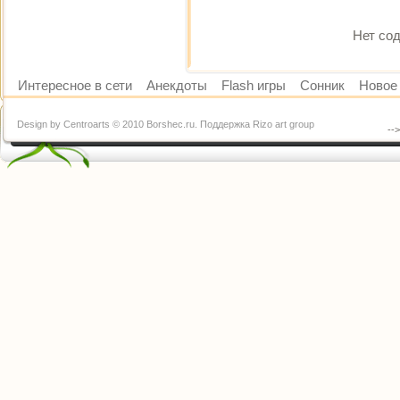
Нет сод
Интересное в сети
Анекдоты
Flash игры
Сонник
Новое 
Design by Centroarts © 2010 Borshec.ru. Поддержка Rizo art group
--