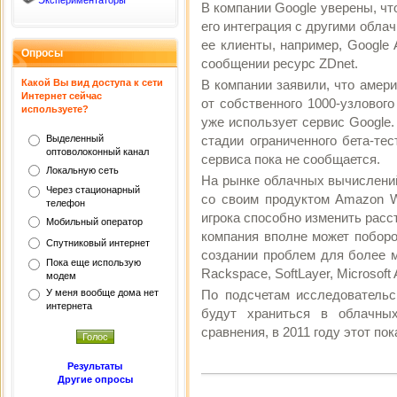
Экспериментаторы
В компании Google уверены, чт
его интеграция с другими обл
ее клиенты, например, Google 
Опросы
сообщении ресурс ZDnet.
Какой Вы вид доступа к сети
В компании заявили, что амер
Интернет сейчас
от собственного 1000-узловог
используете?
уже использует сервис Google
Выделенный
стадии ограниченного бета-те
оптоволоконный канал
сервиса пока не сообщается.
Локальную сеть
На рынке облачных вычислени
Через стационарный
со своим продуктом Amazon We
телефон
игрока способно изменить расс
Мобильный оператор
компания вполне может поборот
Спутниковый интернет
создании проблем для более м
Пока еще использую
Rackspace, SoftLayer, Microsoft 
модем
У меня вообще дома нет
По подсчетам исследовательс
интернета
будут храниться в облачны
сравнения, в 2011 году этот по
Результаты
Другие опросы