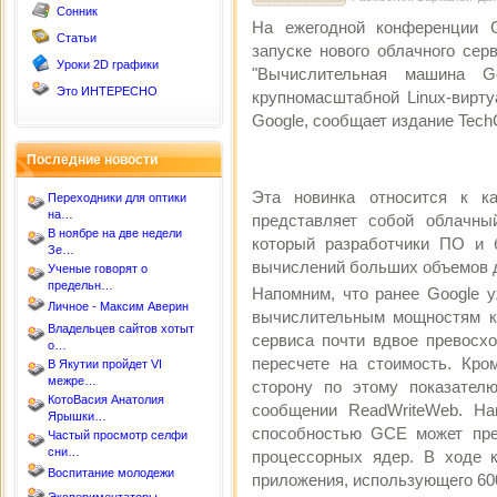
Сонник
На ежегодной конференции Go
Статьи
запуске нового облачного сер
Уроки 2D графики
"Вычислительная машина Go
Это ИНТЕРЕСНО
крупномасштабной Linux-вирту
Google, сообщает издание Tech
Последние новости
Эта новинка относится к ка
Переходники для оптики
на…
представляет собой облачны
В ноябре на две недели
который разработчики ПО и 
Зе…
вычислений больших объемов 
Ученые говорят о
предельн…
Напомним, что ранее Google у
Личное - Максим Аверин
вычислительным мощностям ко
Владельцев сайтов хотыт
сервиса почти вдвое превосх
о…
пересчете на стоимость. Кро
В Якутии пройдет VI
межре…
сторону по этому показателю
КотоВасия Анатолия
сообщении ReadWriteWeb. На
Ярышки…
способностью GCE может пре
Частый просмотр селфи
сни…
процессорных ядер. В ходе 
Воспитание молодежи
приложения, использующего 60