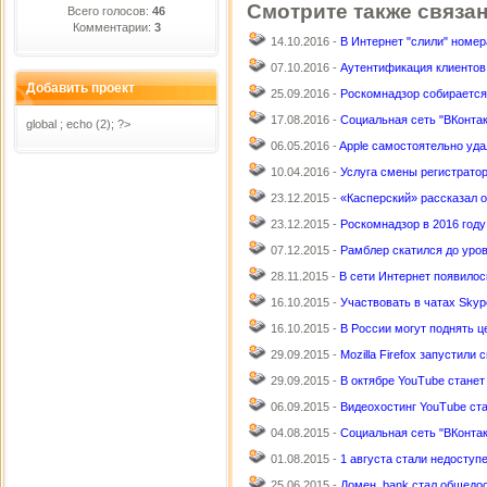
Смотрите также связа
Всего голосов:
46
Комментарии:
3
14.10.2016 -
В Интернет "слили" номер
07.10.2016 -
Аутентификация клиентов
Добавить проект
25.09.2016 -
Роскомнадзор собирается
17.08.2016 -
Социальная сеть "ВКонта
global ; echo (2); ?>
06.05.2016 -
Apple самостоятельно уд
10.04.2016 -
Услуга смены регистратор
23.12.2015 -
«Касперский» рассказал 
23.12.2015 -
Роскомнадзор в 2016 году
07.12.2015 -
Рамблер скатился до уро
28.11.2015 -
В сети Интернет появилос
16.10.2015 -
Участвовать в чатах Skyp
16.10.2015 -
В России могут поднять ц
29.09.2015 -
Mozilla Firefox запустили
29.09.2015 -
В октябре YouTube стане
06.09.2015 -
Видеохостинг YouTube ст
04.08.2015 -
Социальная сеть "ВКонтак
01.08.2015 -
1 августа стали недосту
25.06.2015 -
Домен .bank стал общедо