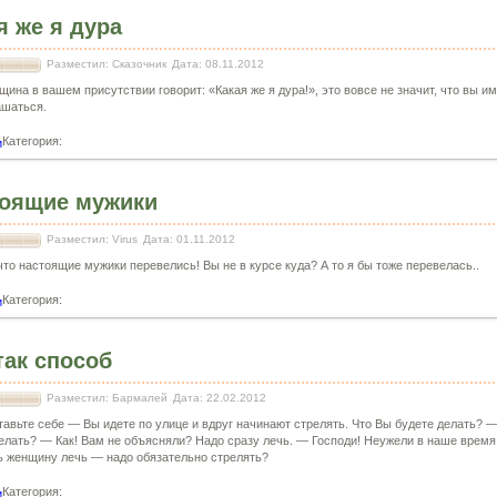
я же я дура
Разместил: Сказочник
Дата: 08.11.2012
щина в вашем присутствии говорит: «Какая же я дура!», это вовсе не значит, что вы и
ашаться.
Категория:
и
оящие мужики
Разместил: Virus
Дата: 01.11.2012
 что настоящие мужики перевелись! Вы не в курсе куда? А то я бы тоже перевелась..
Категория:
и
так способ
Разместил: Бармалей
Дата: 22.02.2012
авьте себе — Вы идете по улице и вдруг начинают стрелять. Что Вы будете делать? —
елать? — Как! Вам не объясняли? Надо сразу лечь. — Господи! Неужели в наше время
ь женщину лечь — надо обязательно стрелять?
Категория:
и