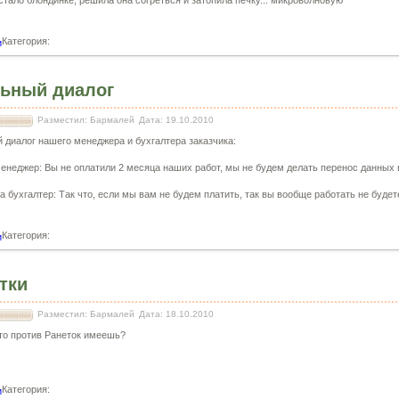
стало блондинке, решила она согреться и затопила печку... микроволновую
Категория:
и
ьный диалог
Разместил: Бармалей
Дата: 19.10.2010
 диалог нашего менеджера и бухгалтера заказчика:
енеджер: Вы не оплатили 2 месяца наших работ, мы не будем делать перенос данных 
а бухгалтер: Так что, если мы вам не будем платить, так вы вообще работать не будет
Категория:
и
тки
Разместил: Бармалей
Дата: 18.10.2010
-то против Ранеток имеешь?
Категория:
и