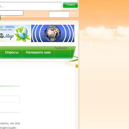
Поиск
Ник:
Галерея
Опросы
Напишите нам
овать, но она
вездесущие: