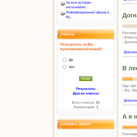
За всю историю
метеонаблю…
Информационный офшор в
Догн
Кр…
Разговор
Опросы
- Вчера и
- Догнал
Пользуетесь ли Вы
бутилированной водой?
Девушк
Да
В ле
Нет
Идут две 
Результаты
- Все, М
Другие опросы
Девушк
Всего голосов:
19
Комментарии:
1
А я 
Добавить проект
Разговар