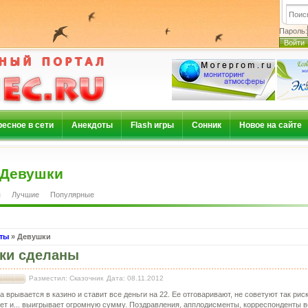
Пароль:
есное в сети
Анекдоты
Flash игры
Сонник
Новое на сайте
Девушки
я
Лучшие
Популярные
ты
» Девушки
ки сделаны
Разместил: Сказочник
Дата: 08.11.2012
 врывается в казино и ставит все деньги на 22. Ее отговаривают, не советуют так риск
ет и... выигрывает огромную сумму. Поздравления, апплодисменты, корреспонденты 