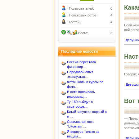
Кака
Пользователей:
0
Поисковых ботов:
4
Гостей:
4
Если жен
ней согл
Всего:
8
Девушк
Последние новости
Наст
Россия перестала
финансир…
Передовой опыт
Говорят,
эксплуатац…
Фотошколы и курсы по
Девушк
фото…
В сети появилась
информац…
Вот 
Ту-160 выйдут в
стратосфе…
Китай запустил первый в
м…
— Предст
Социальная сеть
должна д
"ВКонтакт…
заставит
Я вернусь только за
вещам…
Девушк