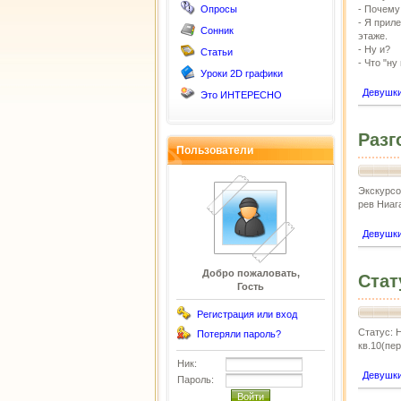
Опросы
- Почему
- Я прил
Сонник
этаже.
- Ну и?
Статьи
- Что "ну
Уроки 2D графики
Девушк
Это ИНТЕРЕСНО
Разг
Пользователи
Экскурсо
рев Ниага
Девушк
Добро пожаловать,
Стат
Гость
Регистрация или вход
Статус: Н
Потеряли пароль?
кв.10(пе
Ник:
Девушк
Пароль: