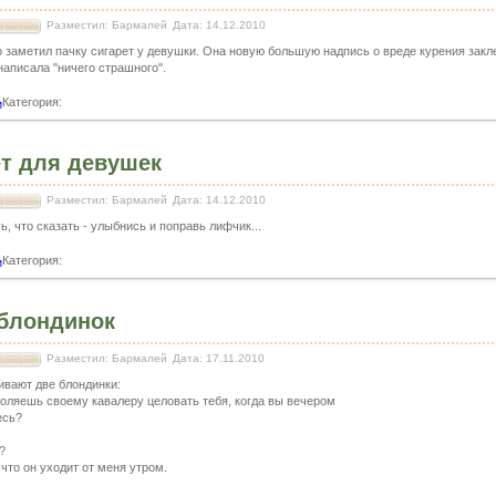
Разместил: Бармалей
Дата: 14.12.2010
 заметил пачку сигарет у девушки. Она новую большую надпись о вреде курения закл
 написала "ничего страшного".
Категория:
и
т для девушек
Разместил: Бармалей
Дата: 14.12.2010
ь, что сказать - улыбнись и поправь лифчик...
Категория:
и
блондинок
Разместил: Бармалей
Дата: 17.11.2010
ивают две блондинки:
воляешь своему кавалеру целовать тебя, когда вы вечером
есь?
?
 что он уходит от меня утром.