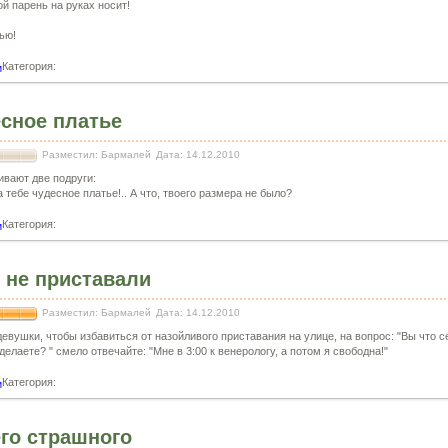
ой парень на руках носит!
пью!
Категория:
и
сное платье
Разместил: Бармалей
Дата: 14.12.2010
ивают две подруги:
а тебе чудесное платье!.. А что, твоего размера не было?
Категория:
и
 не приставали
Разместил: Бармалей
Дата: 14.12.2010
девушки, чтобы избавиться от назойливого приставания на улице, на вопрос: "Вы что с
елаете? " смело отвечайте: "Мне в 3:00 к венерологу, а потом я свободна!"
Категория:
и
го страшного