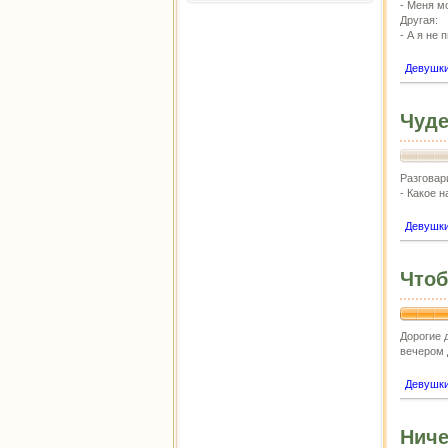
- Меня м
Другая:
- А я не 
Девушк
Чуде
Разговар
- Какое н
Девушк
Чтоб
Дорогие 
вечером д
Девушк
Ниче