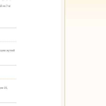
ой на 7-м
ышим жуткий
ом 15,