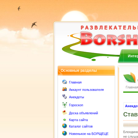
Интер
Основные разделы
Главная
Главна
Аккаунт пользователя
Анекдоты
Гороскоп
Анекдо
Став
Доска объявлений
Карта сайта
Каталог сайтов
Блондинка
Новенькое на БОРЩЕЦЕ
не слуша