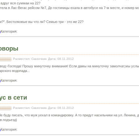
 вдруг вся суммаи на 22?
етела в Лас-Вегас рейсом №7, До гостиницы ехала в автобусе на 7-м месте, и номер м
 и?". Бестолковые вы что ли? Семью три - это же 22?
Категория:
и
оворы
Разместил: Сказочник
Дата: 08.11.2012
вод:-Господа! Прошу минуточку внимания! Если дамы на минуточку замолчат,мы усл
рского водопада...
Категория:
и
ус в сети
Разместил: Сказочник
Дата: 08.11.2012
е буду писать, что муж уехал в командировку. А то придут насильники на ул. Ленина, д
рв.подъезд)
Категория:
и