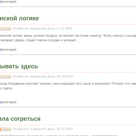
Категория:
и
нской логике
Разместил: Бармалей
Дата: 17.11.2010
нской логики: жена, уезжая на дачу, оставляет на столе записку "Коля, ключи у соседк
запирает дверь, отдает ключи соседке и уезжает...
Категория:
и
ывать здесь
Разместил: Бармалей
Дата: 19.10.2010
когда блондинка покупает молоко, она открывает его сразу в магазине? Потому что та
ь здесь.
Категория:
и
ла согреться
Разместил: Бармалей
Дата: 19.10.2010