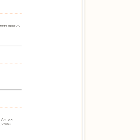
меете право с
 А что я
, чтобы