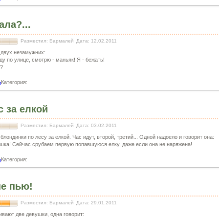
ала?...
Разместил: Бармалей
Дата: 12.02.2011
 двух незамужних:
ду по улице, смотрю - маньяк! Я - бежать!
а?
Категория:
и
с за елкой
Разместил: Бармалей
Дата: 03.02.2011
блондинки по лесу за елкой. Час идут, второй, третий... Одной надоело и говорит она:
ашка! Сейчас срубаем первую попавшуюся елку, даже если она не наряжена!
Категория:
и
не пью!
Разместил: Бармалей
Дата: 29.01.2011
ивают две девушки, одна говорит: