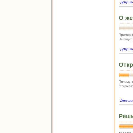
Девушк
О же
Пример же
Выходит, 
Девушк
Откр
Почему, 
Открыват
Девушк
Реши