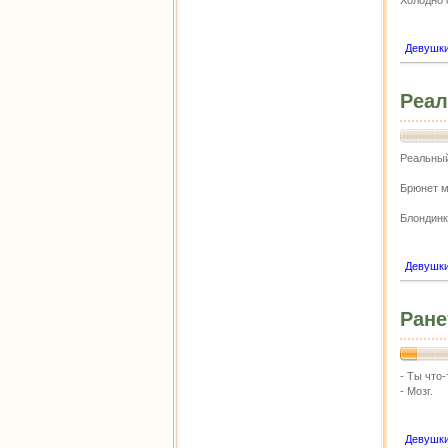
Холодно 
Девушк
Реал
Реальный
Брюнет м
Блондинк
Девушк
Ране
- Ты что
- Мозг.
Девушк