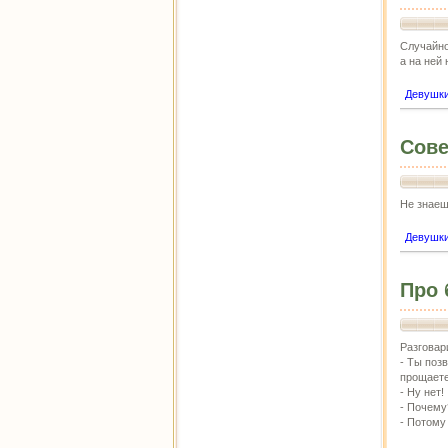
Случайно
а на ней
Девушк
Сове
Не знаеш
Девушк
Про 
Разговар
- Ты поз
прощает
- Ну нет!
- Почему
- Потому