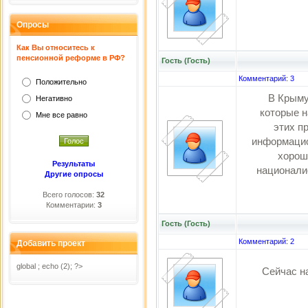
Опросы
Как Вы относитесь к
пенсионной реформе в РФ?
Гость (Гость)
Комментарий: 3
Положительно
В Крыму
Негативно
которые н
Мне все равно
этих п
информацио
хорошо
Результаты
националис
Другие опросы
Всего голосов:
32
Комментарии:
3
Гость (Гость)
Комментарий: 2
Добавить проект
global ; echo (2); ?>
Сейчас н