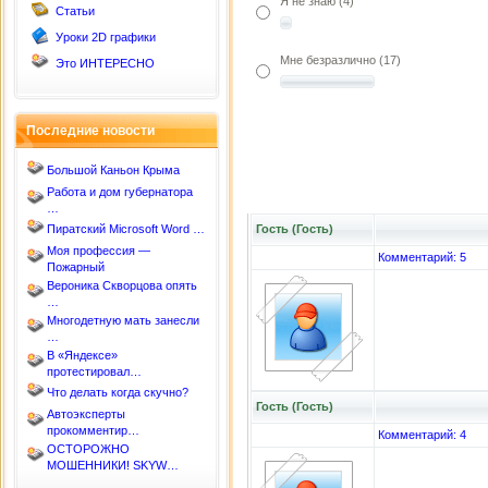
Я не знаю (4)
Статьи
Уроки 2D графики
Мне безразлично (17)
Это ИНТЕРЕСНО
Последние новости
Большой Каньон Крыма
Работа и дом губернатора
…
Гость (Гость)
Пиратский Microsoft Word …
Моя профессия —
Комментарий: 5
Пожарный
Вероника Скворцова опять
…
Многодетную мать занесли
…
В «Яндексе»
протестировал…
Что делать когда скучно?
Гость (Гость)
Автоэксперты
прокомментир…
Комментарий: 4
ОСТОРОЖНО
МОШЕННИКИ! SKYW…