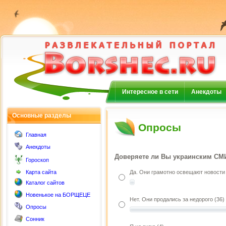
Интересное в сети
Анекдоты
Основные разделы
Опросы
Главная
Анекдоты
Доверяете ли Вы украинским СМ
Гороскоп
Да. Они грамотно освещают новости 
Карта сайта
Каталог сайтов
Новенькое на БОРЩЕЦЕ
Нет. Они продались за недорого (36)
Опросы
Сонник