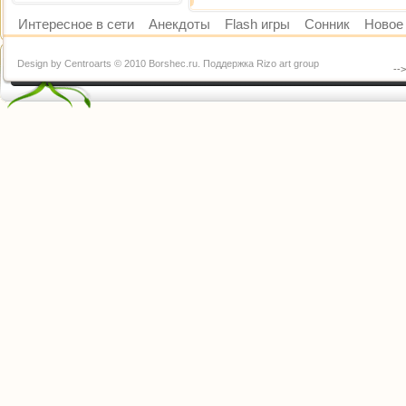
Интересное в сети
Анекдоты
Flash игры
Сонник
Новое 
Design by Centroarts © 2010 Borshec.ru. Поддержка Rizo art group
--