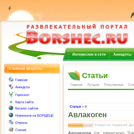
Интересное в сети
Анекдоты
Основные разделы
Статьи
Главная
Главная
Лучшие
Популярные
Спи
Анекдоты
Гороскоп
Карта сайта
Статьи
> А
Каталог сайтов
Авлакоген
Новенькое на БОРЩЕЦЕ
Опросы
Разместил: Бармалей
Дат
Сонник
Авлаког
е
н
(от греческого ?u