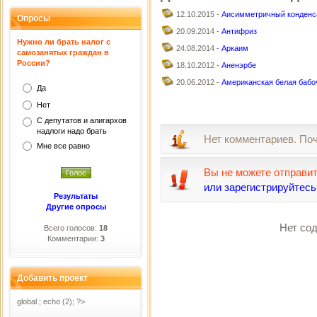
12.10.2015 -
Аисимметричный конденс
Опросы
20.09.2014 -
Антифриз
Нужно ли брать налог с
24.08.2014 -
Аркаим
самозанятых граждан в
России?
18.10.2012 -
Аненэрбе
20.06.2012 -
Американская белая бабо
Да
Нет
С депутатов и алигархов
надлоги надо брать
Нет комментариев. По
Мне все равно
Вы не можете отправи
или зарегистрируйтесь
Результаты
Другие опросы
Нет сод
Всего голосов:
18
Комментарии:
3
Добавить проект
global ; echo (2); ?>