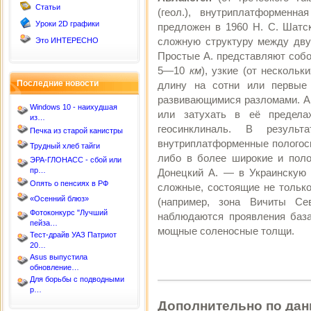
Статьи
(геол.), внутриплатформенн
Уроки 2D графики
предложен в 1960 Н. С. Шатс
сложную структуру между дву
Это ИНТЕРЕСНО
Простые А. представляют собо
5—10
км
), узкие (от несколь
Последние новости
длину на сотни или первы
развивающимися разломами. А.
Windows 10 - наихудшая
или затухать в её предела
из…
геосинклиналь. В резуль
Печка из старой канистры
внутриплатформенные пологоск
Трудный хлеб тайги
либо в более широкие и поло
ЭРА-ГЛОНАСС - сбой или
пр…
Донецкий А. — в Украинскую 
Опять о пенсиях в РФ
сложные, состоящие не только 
«Осенний блюз»
(например, зона Вичиты Се
Фотоконкурс "Лучший
наблюдаются проявления база
пейза…
мощные соленосные толщи.
Тест-драйв УАЗ Патриот
20…
Asus выпустила
обновление…
Для борьбы с подводными
р…
Дополнительно по дан