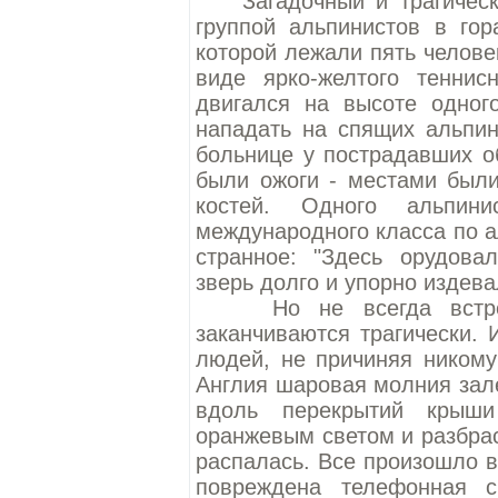
Загадочный и трагически
группой альпинистов в гор
которой лежали пять челов
виде ярко-желтого тенни
двигался на высоте одног
нападать на спящих альпин
больнице у пострадавших о
были ожоги - местами был
костей. Одного альпин
международного класса по а
странное: "Здесь орудова
зверь долго и упорно издева
Но не всегда встречи
заканчиваются трагически.
людей, не причиняя никому
Англия шаровая молния зал
вдоль перекрытий крыши
оранжевым светом и разбрас
распалась. Все произошло в
повреждена телефонная с