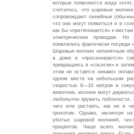
которые появляются когда хотят, 
считалось, что шаровые молнии
сопровождают линейные (обычны
что они могут появиться и в сол
как бы «притягиваются» к места
электрическим проводам. Но
появлялись фактически посреди 
Шаровые молнии непонятным обра
в доме и «просачиваются» ск
превращаясь в «сосиски» и зате
этом не остается никаких опла
одном месте на небольшом расс
скоростью 8—10 метров в секун
животное, молнии могут держатьс
любопытно кружить поблизости, 
чего или растаять, как ни в ч
грохотом. Однако, несмотря н
убитых шаровой молнией, чис
процентов. Чаще всего, молни
причинив никакого вреда. Если