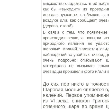
множество свидетельств её набл
как бы «выходит» из проводни
иногда спускается с облаков, в
воздухе или, как сообщают очев
(дерево, столб).
В связи с тем, что появление
происходит редко, а попытки ис
природного явления не удают
шаровых молний являются свиде
наблюдений случайных очевидце
очень подробно описывают 
материалов не вызывает сомн
очевидцы произвели фото и/или 
До сих пор никто в точност
Шаровая молния является о
явлений. Первое упоминани
из VI века: епископ Григо
огненного шара во время ц