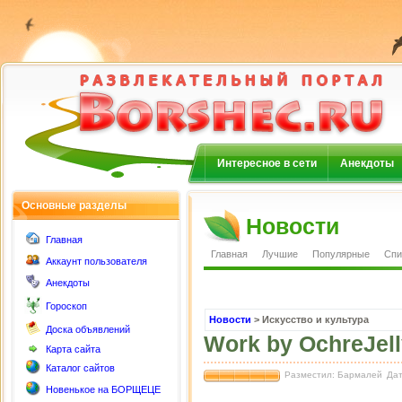
Интересное в сети
Анекдоты
Основные разделы
Новости
Главная
Главная
Лучшие
Популярные
Спи
Аккаунт пользователя
Анекдоты
Гороскоп
Новости
> Искусство и культура
Доска объявлений
Work by OchreJell
Карта сайта
Каталог сайтов
Разместил: Бармалей
Дат
Новенькое на БОРЩЕЦЕ