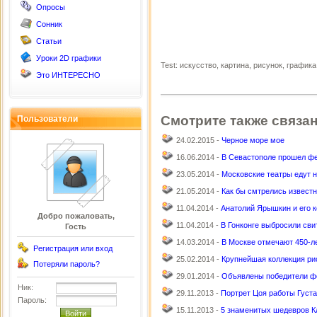
Опросы
Сонник
Статьи
Уроки 2D графики
Test: искусство, картина, рисунок, график
Это ИНТЕРЕСНО
Смотрите также связа
Пользователи
24.02.2015 -
Черное море мое
16.06.2014 -
В Севастополе прошел фе
23.05.2014 -
Московские театры едут 
21.05.2014 -
Как бы смтрелись извест
11.04.2014 -
Анатолий Ярышкин и его 
Добро пожаловать,
11.04.2014 -
В Гонконге выбросили сви
Гость
14.03.2014 -
В Москве отмечают 450-ле
Регистрация или вход
25.02.2014 -
Крупнейшая коллекция ри
Потеряли пароль?
29.01.2014 -
Объявлены победители фо
Ник:
29.11.2013 -
Портрет Цоя работы Густа
Пароль:
15.11.2013 -
5 знаменитых шедевров К