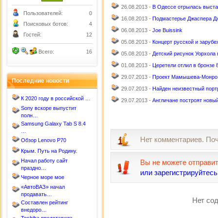
26.08.2013 -
В Одессе отрылась выста
Пользователей:
0
16.08.2013 -
Подмастерье Джаспера Дж
Поисковых ботов:
4
06.08.2013 -
Joe Buissink
Гостей:
12
05.08.2013 -
Концерт русской и зарубе
Всего:
16
05.08.2013 -
Детский рисунок Уорхола 
01.08.2013 -
Церетели отлил в бронзе 
29.07.2013 -
Проект Мамышева-Монро 
Последние новости
29.07.2013 -
Найден неизвестный порт
К 2020 году в российской …
29.07.2013 -
Англичане построят новы
Sony вскоре выпустит
полн…
Samsung Galaxy Tab S 8.4
…
Нет комментариев. По
Обзор Lenovo P70
Крым. Путь на Родину.
Начал работу сайт
Вы не можете отправи
праздно…
или зарегистрируйтесь
Черное море мое
«АвтоВАЗ» начал
продавать…
Нет сод
Составлен рейтинг
внедоро…