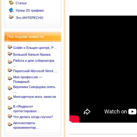
Статьи
Уроки 2D графики
Это ИНТЕРЕСНО
Последние новости
Goblin о Ельцин-центре, Р…
Большой Каньон Крыма
Работа и дом губернатора
…
Пиратский Microsoft Word …
Моя профессия —
Пожарный
Вероника Скворцова опять
…
Многодетную мать занесли
…
В «Яндексе»
протестировал…
Что делать когда скучно?
Автоэксперты
прокомментир…