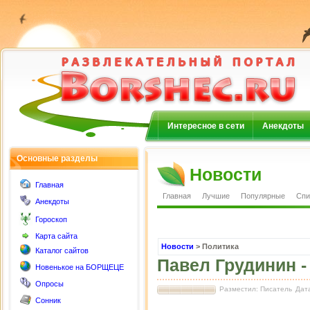
Интересное в сети
Анекдоты
Основные разделы
Новости
Главная
Главная
Лучшие
Популярные
Спи
Анекдоты
Гороскоп
Карта сайта
Новости
> Политика
Каталог сайтов
Павел Грудинин -
Новенькое на БОРЩЕЦЕ
Опросы
Разместил: Писатель
Дата
Сонник