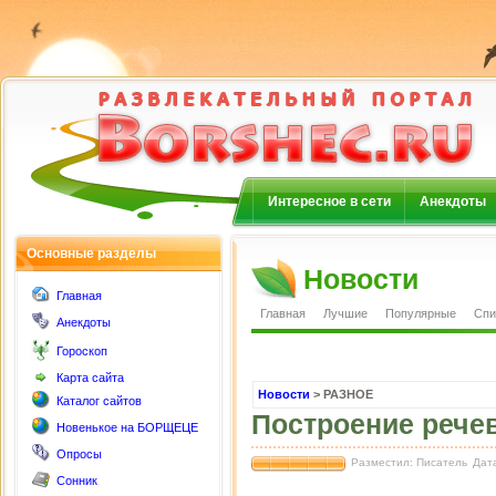
Интересное в сети
Анекдоты
Основные разделы
Новости
Главная
Главная
Лучшие
Популярные
Спи
Анекдоты
Гороскоп
Карта сайта
Новости
> РАЗНОЕ
Каталог сайтов
Построение речев
Новенькое на БОРЩЕЦЕ
Опросы
Разместил: Писатель
Дата
Сонник