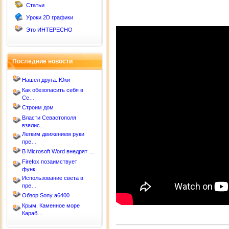
Статьи
Уроки 2D графики
Это ИНТЕРЕСНО
Последние новости
Нашел друга. Юки
Как обезопасить себя в
Се…
Строим дом
Власти Севастополя
взялис…
Легким движением руки
пре…
В Microsoft Word внедрят …
Firefox позаимствует
функ…
Использование света в
пре…
Обзор Sony a6400
Крым. Каменное море
Караб…