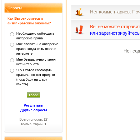
Опросы
Нет комментариев. По
Как Вы относитесь к
антипиратским законам?
Вы не можете отправи
или зарегистрируйтесь
Необходимо соблюдать
авторские права
Мне плевать на авторские
права, когда есть шара в
Нет сод
интернете
Мне безразлично у меня
нет интернета
Я бы хотел соблюдать
правила, но нет средств
(пока буду на шару
качать)
Результаты
Другие опросы
Всего голосов:
27
Комментарии:
1