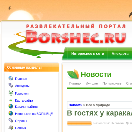
Интересное в сети
Анекдоты
Основные разделы
Новости
Главная
Главная
Лучшие
Популярные
Спи
Анекдоты
Гороскоп
Карта сайта
Новости
> Все о природе
Каталог сайтов
В гостях у карак
Новенькое на БОРЩЕЦЕ
Опросы
Разместил: Писатель
Дата
Сонник