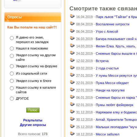
Смотрите также связа
Опросы
16.04.2019 -
Парк львов "Тайган" в Кр
08.04.2019 -
Воспаление хитрости
Как Вы попали на наш сайт?!
06.04.2019 -
Утро с Алисой
Я давно его знаю,
26.03.2019 -
Багира показывает свой х
перешел из закладок
14.03.2019 -
Филин Елка. Круть, хвать, 
Нашел в поисковике
24.02.2019 -
Снежные барсы вышли в б
Увидел ссылку на другом
сайте
12.02.2019 -
Встреча
Увидел ссылку на форуме
03.02.2019 -
2 года счастья
Из социальной сети
27.01.2019 -
У пумы Месси режутся з
Увидел ссылку в блоге
22.01.2019 -
Пума Месси обедает
Нашел ссылку в каталоге
22.01.2019 -
Нанди на прогулке
сайтов
06.01.2019 -
Снежные барсы из парка "
ДРУГОЕ
02.01.2019 -
Пумы любят фейерверк
31.12.2018 -
Наряжаем елку и бодаемс
30.12.2018 -
Алтай. Хранители Телецко
Результаты
Другие опросы
25.12.2018 -
Малыши леопардики "муча
Всего голосов:
173
18.12.2018 -
Месси заболел