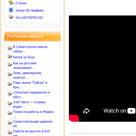
Статьи
Уроки 2D графики
Это ИНТЕРЕСНО
Последние новости
В Севастополе нашли
тайны…
Битва за Луну
Как на россиян
записывают…
Ложь, демократия,
капитал…
Парк львов "Тайган" в
Кры…
«Золотые парашюты» и
обсл…
Gett такси — отзывы
водит…
Тонкости работы в Яндекс
…
Севастопольцев удивило
об…
Работа на высоте в 610
ме…