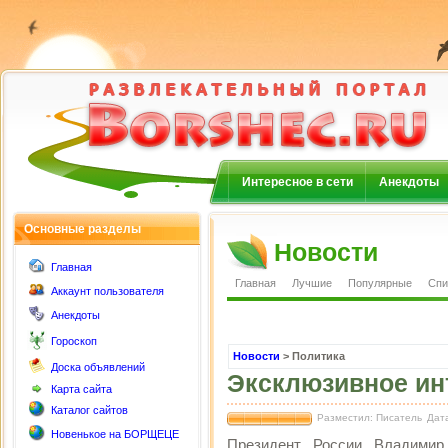
Интересное в сети
Анекдоты
Основные разделы
Новости
Главная
Главная
Лучшие
Популярные
Спи
Аккаунт пользователя
Анекдоты
Гороскоп
Новости
> Политика
Доска объявлений
Эксклюзивное ин
Карта сайта
Каталог сайтов
Разместил: Писатель
Дата
Новенькое на БОРЩЕЦЕ
Президент России Владимир