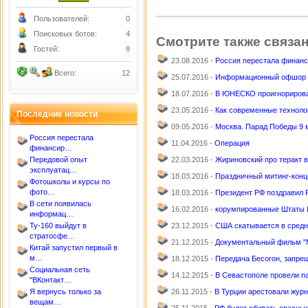
Пользователей:
0
Поисковых ботов:
4
Смотрите также связа
Гостей:
8
23.08.2016 -
Россия перестала финан
Всего:
12
25.07.2016 -
Информационный офшор 
18.07.2016 -
В ЮНЕСКО проигнорирова
23.05.2016 -
Как современные техноло
Последние новости
09.05.2016 -
Москва. Парад Победы 9 
Россия перестала
11.04.2016 -
Операция
финансир…
Передовой опыт
22.03.2016 -
Жириновский про теракт 
эксплуатац…
18.03.2016 -
Праздничный митинг-конц
Фотошколы и курсы по
фото…
18.03.2016 -
Президент РФ поздравил 
В сети появилась
16.02.2016 -
корумпированные Штаты
информац…
Ту-160 выйдут в
23.12.2015 -
США скатывается в сред
стратосфе…
21.12.2015 -
Документальный фильм "
Китай запустил первый в
м…
18.12.2015 -
Передача Бесогон, запрещ
Социальная сеть
14.12.2015 -
В Севастополе провели 
"ВКонтакт…
Я вернусь только за
26.11.2015 -
В Турции арестовали журн
вещам…