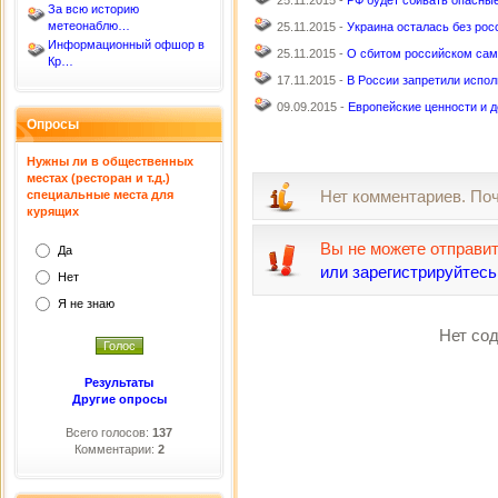
25.11.2015 -
РФ будет сбивать опасные
За всю историю
метеонаблю…
25.11.2015 -
Украина осталась без рос
Информационный офшор в
25.11.2015 -
О сбитом российском сам
Кр…
17.11.2015 -
В России запретили испо
09.09.2015 -
Европейские ценности и 
Опросы
Нужны ли в общественных
местах (ресторан и т.д.)
Нет комментариев. По
специальные места для
курящих
Вы не можете отправи
Да
или зарегистрируйтесь
Нет
Я не знаю
Нет сод
Результаты
Другие опросы
Всего голосов:
137
Комментарии:
2