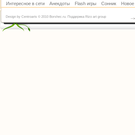
Интересное в сети
Анекдоты
Flash игры
Сонник
Новое 
Design by Centroarts © 2010 Borshec.ru. Поддержка Rizo art group
--