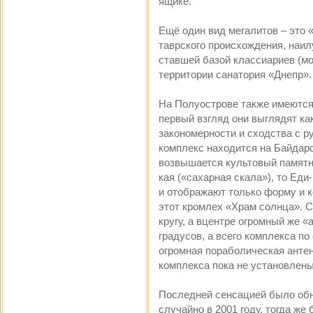
ящике.
Ещё один вид мегалитов – это
таврского происхождения, наил
ставшей базой классиариев (мо
территории санатория «Днепр».
На Полуострове также имеются
первый взгляд они выглядят ка
закономерности и сходства с р
комплекс находится на Байдарс
возвышается культовый памятни
кая («сахарная скала»), то Еди
и отображают только форму и 
этот кромлех «Храм солнца». С
кругу, а вцентре огромный же «
градусов, а всего комплекса по
огромная пораболическая антен
комплекса пока не установлены
Последней сенсацией было об
случайно в 2001 году, тогда же