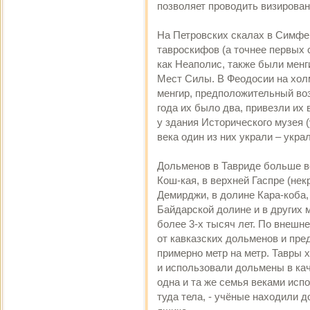
позволяет проводить визировани
На Петровских скалах в Симфер
тавроскифов (а точнее первых 
как Неаполис, также были менг
Мест Силы. В Феодосии на хол
менгир, предположительный воз
года их было два, привезли их 
у здания Исторического музея 
века один из них украли – укра
Дольменов в Тавриде больше вс
Кош-кая, в верхней Гаспре (нек
Демирджи, в долине Кара-коба,
Байдарской долине и в других м
более 3-х тысяч лет. По внешн
от кавказских дольменов и пр
примерно метр на метр. Тавры 
и использовали дольмены в ка
одна и та же семья веками исп
туда тела, - учёные находили 