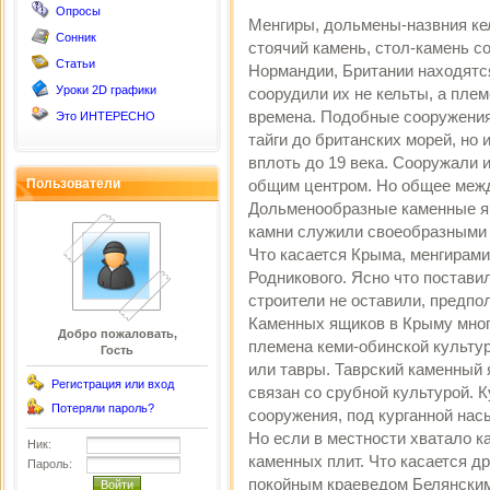
Опросы
Менгиры, дольмены-назвния ке
Сонник
стоячий камень, стол-камень с
Статьи
Нормандии, Британии находятс
Уроки 2D графики
соорудили их не кельты, а пле
времена. Подобные сооружения 
Это ИНТЕРЕСНО
тайги до британских морей, но 
вплоть до 19 века. Сооружали 
Пользователи
общим центром. Но общее меж
Дольменообразные каменные ящ
камни служили своеобразными 
Что касается Крыма, менгирами
Родникового. Ясно что постави
строители не оставили, предпо
Каменных ящиков в Крыму много
Добро пожаловать,
племена кеми-обинской культуры
Гость
или тавры. Таврский каменный
Регистрация или вход
связан со срубной культурой. К
Потеряли пароль?
сооружения, под курганной на
Но если в местности хватало к
Ник:
каменных плит. Что касается д
Пароль:
покойным краеведом Белянским