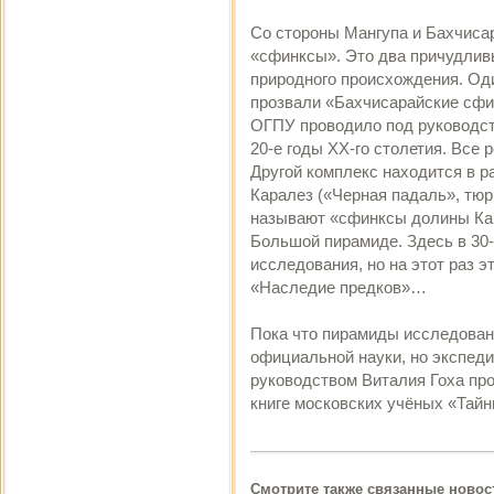
Со стороны Мангупа и Бахчиса
«сфинксы». Это два причудлив
природного происхождения. Оди
прозвали «Бахчисарайские сфи
ОГПУ проводило под руководст
20-е годы XX-го столетия. Все 
Другой комплекс находится в р
Каралез («Черная падаль», тюрк
называют «сфинксы долины Кар
Большой пирамиде. Здесь в 30
исследования, но на этот раз 
«Наследие предков»…
Пока что пирамиды исследован
официальной науки, но экспед
руководством Виталия Гоха пр
книге московских учёных «Тайн
Смотрите также связанные новос