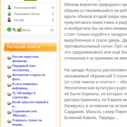
Менгир вероятно природного пр
Пользователей:
0
обрыва установившийся на реб
Поисковых ботов:
4
вдоль обывов второй гряды кры
Гостей:
9
нумулитового известняка и раз
и необратили бы на него внима
Всего:
13
стоит только подойти к загадоч
вырубленную в скале дверь. Дв
противоположный склон. Грот и
Последние новости
это средневекового или ещё бо
Россия перестала
отношения к астрономии не име
финансир…
Передовой опыт
На западе Алушты расположен о
эксплуатац…
Фотошколы и курсы по
называемый «Крымский Стоунхе
фото…
(от слов «мега» и «литос» – «бо
В сети появилась
Неолитическая культура существ
информац…
Ту-160 выйдут в
её были бореалы, из которых 
стратосфе…
распространялись по Європе мо
Китай запустил первый в
базируясь в основном на остров
м…
Сардиния, Мальта, север Пирен
Социальная сеть
"ВКонтакт…
Ближний Кавказ, Таврида…
Я вернусь только за
вещам…