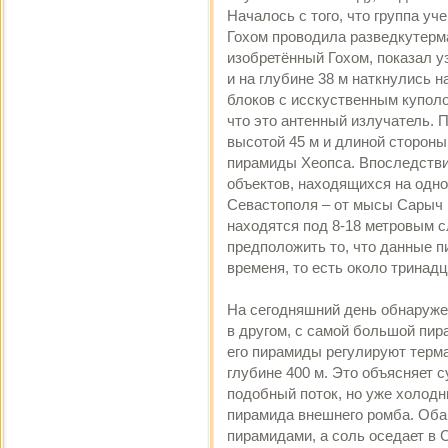
Началось с того, что группа уч
Гохом проводила разведкутерм
изобретённый Гохом, показал 
и на глубине 38 м наткнулись 
блоков с исскуственным купол
что это антенный излучатель. 
высотой 45 м и длиной стороны
пирамиды Хеопса. Впоследств
объектов, находящихся на одно
Севастополя – от мысы Сарыч 
находятся под 8-18 метровым с
предположить то, что данные 
временя, то есть около тринадц
На сегодняшний день обнаруже
в другом, с самой большой пир
его пирамиды регулируют терма
глубине 400 м. Это объясняет 
подобный поток, но уже холодн
пирамида внешнего ромба. Оба 
пирамидами, а соль оседает в 