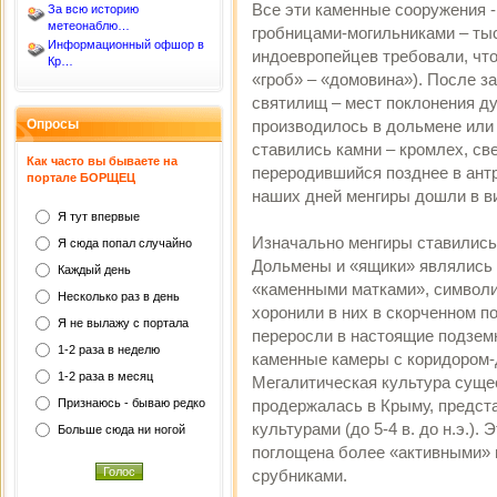
Все эти каменные сооружения 
За всю историю
метеонаблю…
гробницами-могильниками – тыс
Информационный офшор в
индоевропейцев требовали, чт
Кр…
«гроб» – «домовина»). После з
святилищ – мест поклонения ду
Опросы
производилось в дольмене или 
ставились камни – кромлех, св
Как часто вы бываете на
переродившийся позднее в ант
портале БОРЩЕЦ
наших дней менгиры дошли в в
Я тут впервые
Изначально менгиры ставились
Я сюда попал случайно
Дольмены и «ящики» являлись 
Каждый день
«каменными матками», символ
Несколько раз в день
хоронили в них в скорченном п
Я не вылажу с портала
переросли в настоящие подзем
1-2 раза в неделю
каменные камеры с коридором-д
1-2 раза в месяц
Мегалитическая культура сущест
Признаюсь - бываю редко
продержалась в Крыму, предста
культурами (до 5-4 в. до н.э.).
Больше сюда ни ногой
поглощена более «активными» 
срубниками.