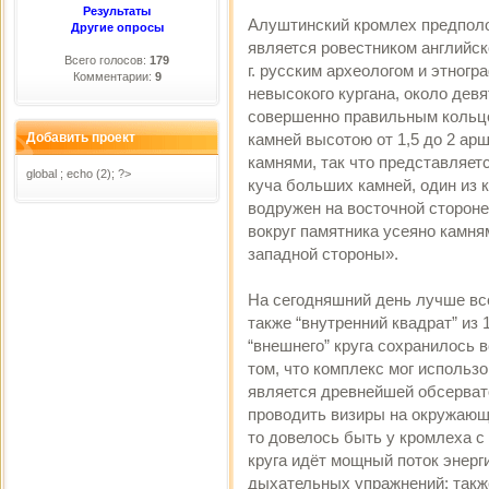
Результаты
Алуштинский кромлех предположи
Другие опросы
является ровестником английск
Всего голосов:
179
г. русским археологом и этног
Комментарии:
9
невысокого кургана, около дев
совершенно правильным кольцо
Добавить проект
камней высотою от 1,5 до 2 ар
камнями, так что представляет
global ; echo (2); ?>
куча больших камней, один из 
водружен на восточной стороне
вокруг памятника усеяно камня
западной стороны».
На сегодняшний день лучше всег
также “внутренний квадрат” из 
“внешнего” круга сохранилось в
том, что комплекс мог использ
является древнейшей обсервато
проводить визиры на окружающ
то довелось быть у кромлеха с 
круга идёт мощный поток энерги
дыхательных упражнений; также