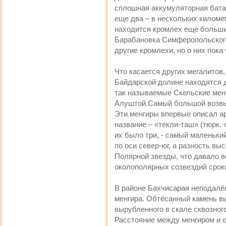
сплошная аккумуляторная бата
еще два – в нескольких киломе
находится кромлех еще больших
Барабановка Симферопольского 
другие кромлехи, но о них пока
Что касается других мегалитов
Байдарской долине находятся 
так называемые Скельские менг
Алуштой.Самый большой возвыша
Эти менгиры впервые описал арх
название – «текли-таш» (тюрк.
их было три, - самый маленьки
по оси север-юг, а разность вы
Полярной звезды, что давало 
околополярных созвездий сроки
В районе Бахчисарая неподалё
менгира. Обтёсанный камень вы
вырубленного в скале сквозног
Расстояние между менгиром и о