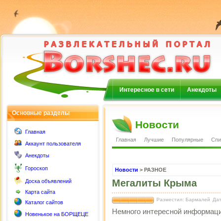
Интересное в сети
Анекдоты
Основные разделы
Новости
Главная
Главная
Лучшие
Популярные
Спи
Аккаунт пользователя
Анекдоты
Гороскоп
Новости
> РАЗНОЕ
Мегалиты Крыма
Доска объявлений
Карта сайта
Разместил: Бармалей
Дат
Каталог сайтов
Немного интересной информаци
Новенькое на БОРЩЕЦЕ