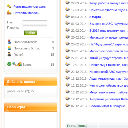
22.03.2014 -
Когда роботы займут мест
Регистрация или вход
17.03.2014 -
Памятник счастью "Щас с
Потеряли пароль?
08.03.2014 -
8 марта
Ник:
01.03.2014 -
В марте на АЭС "Фукусим
Пароль:
22.02.2014 -
В 2014 году планету жду
20.02.2014 -
Минэкологии предупреждае
Пользователей:
0
20.02.2014 -
На "Фукусиме-1" зарегист
Поисковых ботов:
3
30.01.2014 -
Магнитное поле Земли вы
Гостей:
15
27.01.2014 -
Китайцы будут строить в 
Всего:
18
12.01.2014 -
Пришельцы такие же, как
22.12.2013 -
На японской АЭС «Фукуси
13.12.2013 -
Льды Антарктиды тают бы
Добавить проект
12.12.2013 -
Чем может обернуться дл
global ; echo (2); ?>
12.12.2013 -
Медитация меняет работу
12.12.2013 -
Американцы помогут Кита
07.12.2013 -
Великий смог в Лондоне
Flash игры
Гость (Гость)