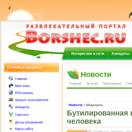
Интересное в сети
Анекдоты
Основные разделы
Новости
Главная
Главная
Лучшие
Популярные
Спи
flash игры
RSS каналы
Аккаунт пользователя
Новости
> Медицина
Анекдоты
Бутилированная 
Гороскоп
человека
Доска объявлений
Карта сайта
Разместил: Писатель
Дата