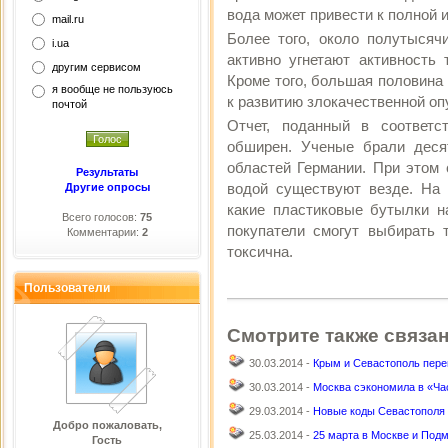
вода может привести к полной 
mail.ru
Более того, около полутысяч
i.ua
активно угнетают активность 
другим сервисом
Кроме того, большая половина 
я вообще не пользуюсь
к развитию злокачественной оп
почтой
Отчет, поданный в соответс
обширен. Ученые брали деся
областей Германии. При этом 
Результаты
водой существуют везде. На 
Другие опросы
какие пластиковые бутылки н
Всего голосов:
75
покупатели смогут выбирать 
Комментарии:
2
токсична.
Пользователи
Смотрите также связа
30.03.2014 -
Крым и Севастополь пере
30.03.2014 -
Москва сэкономила в «Ча
29.03.2014 -
Новые коды Севастополя 
Добро пожаловать,
25.03.2014 -
25 марта в Москве и Под
Гость