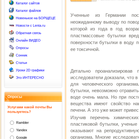
Каталог сайтов
Каталог файлов
Ученные из Германии по
Новенькое на БОРЩЕЦЕ
неожиданному выводу по повод
Новости с Lenta.ru
которой из года в год возра
Обратная связь
пластмассовые бутылки вре
Онлайн ВИДЕО
поверхности бутылки в воду 
Опросы
ее токсичной.
Сонник
Статьи
Уроки 2D графики
Детально проанализировав 
исследователи доказали, что в
Это ИНТЕРЕСНО
для человеческого организм
бутылки, невозможно отравить
воде очень мала. Но при пост
Опросы
вещества имеют свойство на
Услугами какой почты Вы
печени. А это уже может приве
пользуетесь?
Изучив перечень химически
Rambler
пластиковой бутылки, ученые 
оказывают на репродуктивну
Yandex
организма. Многие исследоват
Google