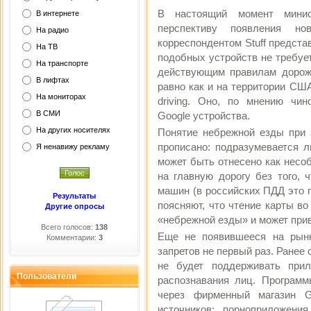
В настоящий момент минис
В интернете
перспективу появления н
На радио
корреспондентом Stuff предста
На ТВ
подобных устройств не требуе
На транспорте
действующим правилам дорожн
В лифтах
равно как и на территории США
На мониторах
driving. Оно, по мнению чин
В СМИ
Google устройства.
На других носителях
Понятие небрежной езды при 
прописано: подразумевается л
Я ненавижу рекламу
может быть отнесено как нес
на главную дорогу без того,
машин (в российских ПДД это п
Результаты
поясняют, что чтение карты в
Другие опросы
«небрежной езды» и может при
Всего голосов:
138
Еще не появившееся на рынк
Комментарии:
3
запретов не первый раз. Ранее 
не будет поддерживать при
Пользователи
распознавания лиц. Программ
через фирменный магазин G
источников; порноприложени