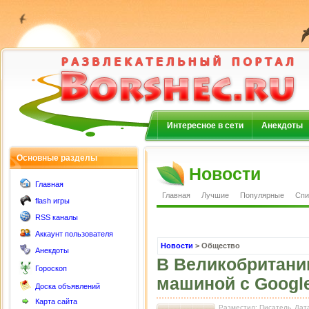
Интересное в сети
Анекдоты
Основные разделы
Новости
Главная
Главная
Лучшие
Популярные
Спи
flash игры
RSS каналы
Аккаунт пользователя
Новости
> Общество
Анекдоты
В Великобритани
Гороскоп
машиной с Google
Доска объявлений
Карта сайта
Разместил: Писатель
Дата