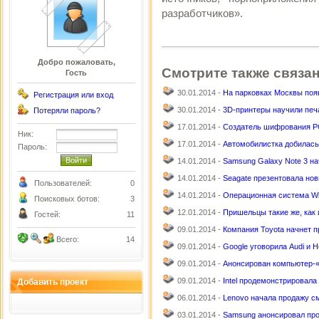
разработчиков».
Добро пожаловать,
Смотрите также связа
Гость
30.01.2014 -
На парковках Москвы поя
Регистрация или вход
30.01.2014 -
3D-принтеры научили печ
Потеряли пароль?
17.01.2014 -
Создатель шифрования PG
Ник:
17.01.2014 -
Автомобилистка добилась
Пароль:
14.01.2014 -
Samsung Galaxy Note 3 на
14.01.2014 -
Seagate презентовала но
Пользователей:
0
14.01.2014 -
Операционная система Wi
Поисковых ботов:
3
12.01.2014 -
Пришельцы такие же, как
Гостей:
11
09.01.2014 -
Компания Toyota начнет 
Всего:
14
09.01.2014 -
Google уговорила Audi и H
09.01.2014 -
Анонсирован компьютер-«
09.01.2014 -
Intel продемонстрировал
Добавить проект
06.01.2014 -
Lenovo начала продажу с
03.01.2014 -
Samsung анонсировал про