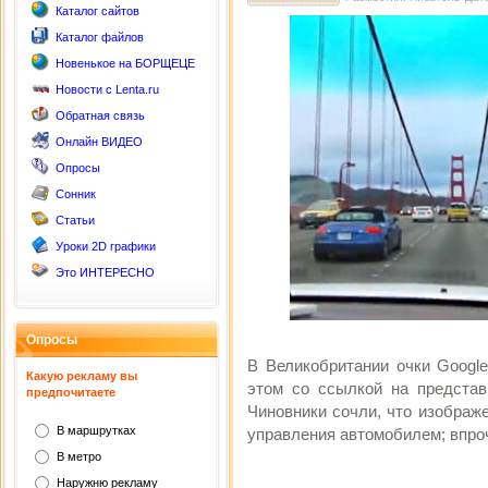
Каталог сайтов
Каталог файлов
Новенькое на БОРЩЕЦЕ
Новости с Lenta.ru
Обратная связь
Онлайн ВИДЕО
Опросы
Сонник
Статьи
Уроки 2D графики
Это ИНТЕРЕСНО
Опросы
В Великобритании очки Google
Какую рекламу вы
этом со ссылкой на представи
предпочитаете
Чиновники сочли, что изображ
В маршрутках
управления автомобилем; впроч
В метро
Наружню рекламу