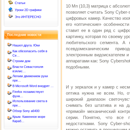
Статьи
10 Мп (10,3) матрица с абсол
Уроки 2D графики
позволяет считать Sony Cyber-
Это ИНТЕРЕСНО
цифровых камер. Качество изо
его «оптические» особенности
ставит ее в один ряд с цифр
Последние новости
картинку, которая по своему у
любительского сегмента. А
Нашел друга. Юки
псевдомеханическим приво
Как обезопасить себя в
электронным видоискателем и
Се…
аппаратами как: Sony Cybersho
Строим дом
подобными.
Власти Севастополя
взялис…
Легким движением руки
пре…
В Microsoft Word внедрят …
И у зеркалок и у камер с нес
Firefox позаимствует
оптика нужна не всем. Но, о
функ…
широкий диапазон светочувс
Использование света в
снимать без штатива и на д
пре…
«прямой» механический контр
Обзор Sony a6400
Крым. Каменное море
серии. Понятно, что все п
Караб…
недостатками. Sony Cyber-sh
можно оставить в прошедшем в