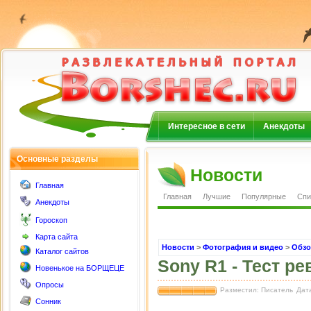
Интересное в сети
Анекдоты
Основные разделы
Новости
Главная
Главная
Лучшие
Популярные
Спи
Анекдоты
Гороскоп
Карта сайта
Новости
>
Фотография и видео
>
Обзо
Каталог сайтов
Sony R1 - Тест 
Новенькое на БОРЩЕЦЕ
Опросы
Разместил: Писатель
Дата
Сонник