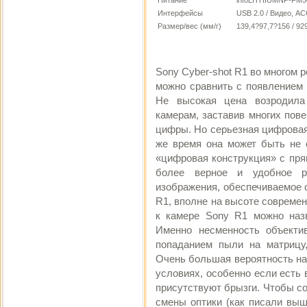
Интерфейсы
USB 2.0 / Видео, А
Размер/вес (мм/г)
139,4?97,7?156 / 92
Sony Cyber-shot R1 во многом 
можно сравнить с появлением 
Не высокая цена возродила
камерам, заставив многих пов
цифры. Но серьезная цифровая
же время она может быть не с
«цифровая конструкция» с пря
более верное и удобное ре
изображения, обеспечиваемое 
R1, вполне на высоте совреме
к камере Sony R1 можно наз
Именно несменность объекти
попаданием пыли на матрицу
Очень большая вероятность на
условиях, особенно если есть 
присутствуют брызги. Чтобы с
смены оптики (как писали выш