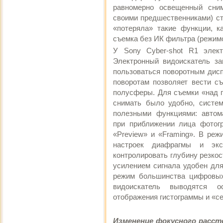
равномерно освещенный сним
своими предшественниками) ст
«потеряла» такие функции, к
съемка без ИК фильтра (режимо
У Sony Cyber-shot R1 элект
Электронный видоискатель за
пользоваться поворотным дисп
поворотам позволяет вести с
полусферы. Для съемки «над г
снимать было удобно, систе
полезными функциями: автом
при приближении лица фотог
«Preview» и «Framing». В реж
настроек диафрагмы и экс
контролировать глубину резкос
усилением сигнала удобен дл
режим большинства цифровых
видоискатель выводятся 
отображения гистограммы и «се
Изменение фокусного расст