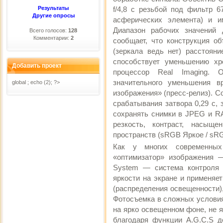
Результаты
f/4,8 с резьбой под фильтр 6
Другие опросы
асферических элемента) и и
Диапазон рабочих значений д
Всего голосов:
128
Комментарии:
2
сообщает, что конструкция об
(зеркала ведь нет) расстоя
способствует уменьшению хр
Добавить проект
процессор Real Imaging. 
значительного уменьшения в
global ; echo (2); ?>
изображения» (пресс-релиз). С
срабатывания затвора 0,29 с, 
сохранять снимки в JPEG и R
резкость, контраст, насыщ
пространств (sRGB Яркое / sR
Как у многих современны
«оптимизатор» изображения —
System — система контроля 
яркости на экране и применяе
(распределения освещенности),
Фотосъемка в сложных условия
на ярко освещенном фоне, не 
благодаря функции A.G.C.S до