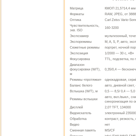
Матрица
КМОП 21,5?14,4 мм 
Форматы
RAW, JPEG, от 388
Оптика
Carl Zeiss Vario-Son
Чувствительность,
160-3200
экв. ISO
Экспозамер
мультизонный, точ
Экспорежимы
M, A, S, P, авто, э
Сюжетные режимы
портрет, ночной пор
Экспозиция
1/2000 — 30 с, «В»
Фокусировка
TTL, подсветка, по
Диапазон
фокусировки (W/T),
0,35/0,4 — бесконе
м
Режимы «протяжки»
однокадровая, серий
Баланс белого
авто, дневной свет
Вспышка (W/T), м
0,5 — 8,5/ 0,4 — 5,0
авто, вкл./выкл., 
Режимы вспышки
синхронизация по о
Дисплей
2,0? TFT, 134000
Видоискатель
электронный 23500
Обработка
контраст, резкость,
Видео
нет
Сменная память
MS/CF
Питание
infoLITHIUMNP-FM50,