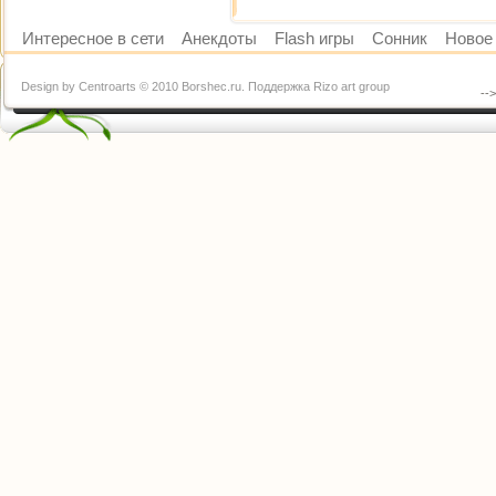
Интересное в сети
Анекдоты
Flash игры
Сонник
Новое 
Design by Centroarts © 2010 Borshec.ru. Поддержка Rizo art group
--