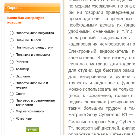
по меркам «зеркалки», но она 
Опросы
бы ни говорили приверженцы 
Какие Вас интересуют
производители современны
новости
необходимым делать их (видо
удобными, сменными и т.?п.),
Новости мира искусства
электронный видоискатель
Новинки Hi-Tech
кадрирования, чем зеркало и пр
Новинки фотоиндустрии
Электронный видоискатель п
Политика и экономика
запечатлено. В нем нечему со
Религия
сигнала с матрицы для кадрир
Автомир
для студии, где быстрая реакц
для визирования и ручной 
Экология
точность и надежность (увер
Новости мира кино и
музыки
можно использовать не только
Спорт
(пока, к сожалению, только п
Прогресс и современные
редких зеркалках (визировани
технологии
таким большим трудом и так
Мир непознанного
матрице Sony Cyber-shot R1 —
Животные
Сильные стороны Sony Cyber-s
T*, поворотный дисплей, диапа
обработке сигнала. Объектив CA