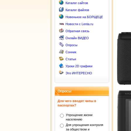
Каталог сайтов
Каталог файлов
Новенькое на БОРЩЕЦЕ
Новости с Lenta.ru
Обратная связь
Онлайн ВИДЕО
Опросы
Сонник
Статьи
Уроки 2D графики
Это ИНТЕРЕСНО
Опросы
Для чего вводят чипы в
паспортах?
Упрощение жизни
населению
Для упрощения контроля
за обществом и