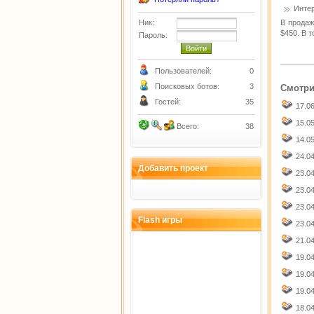
Инте
Ник:
В продаж
$450. В 
Пароль:
Пользователей:
0
Поисковых ботов:
3
Смотри
Гостей:
35
17.0
15.0
Всего:
38
14.0
24.0
Добавить проект
23.0
23.0
23.0
Flash игры
23.0
21.0
19.0
19.0
19.0
18.0