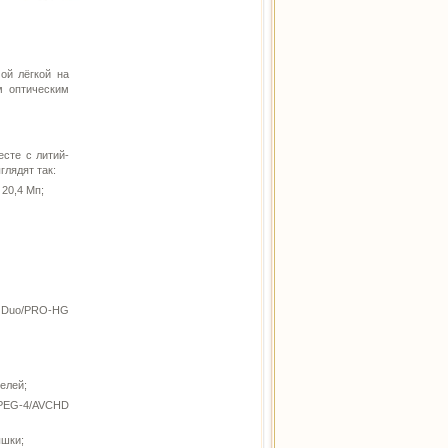
ой лёгкой на
м оптическим
сте с литий-
глядят так:
20,4 Мп;
 Duo/PRO-HG
елей;
MPEG-4/AVCHD
ышки;