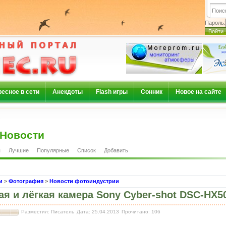
Пароль:
есное в сети
Анекдоты
Flash игры
Сонник
Новое на сайте
Новости
я
Лучшие
Популярные
Список
Добавить
и
>
Фотография
>
Новости фотоиндустрии
ая и лёгкая камера Sony Cyber-shot DSC-HX5
Разместил: Писатель
Дата: 25.04.2013
Прочитано: 106