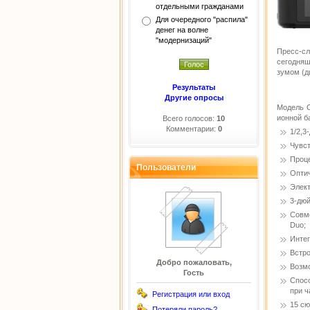
отдельными гражданами
Для очередного "распила"
денег на волне
"модернизаций"
Пресс-сл
сегодня
зумом (д
Результаты
Другие опросы
Модель C
ионной б
Всего голосов:
10
Комментарии:
0
1/2,3
Чувст
Проце
Пользователи
Оптич
Элект
3-дюй
Совм
Duo;
Инте
Встро
Добро пожаловать,
Возм
Гость
Спос
при ч
Регистрация или вход
15 сю
Потеряли пароль?