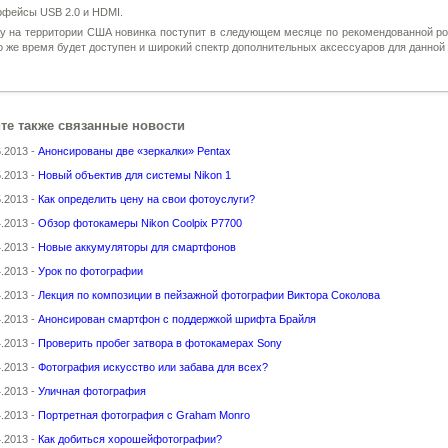
рфейсы USB 2.0 и HDMI.
у на территории США новинка поступит в следующем месяце по рекомендованной ро
то же время будет доступен и широкий спектр дополнительных аксессуаров для данной
те также связанные новости
6.2013 -
Анонсированы две «зеркалки» Pentax
5.2013 -
Новый объектив для системы Nikon 1
5.2013 -
Как определить цену на свои фотоуслуги?
4.2013 -
Обзор фотокамеры Nikon Coolpix P7700
4.2013 -
Новые аккумуляторы для смартфонов
4.2013 -
Урок по фотографии
4.2013 -
Лекция по композиции в пейзажной фотографии Виктора Соколова
4.2013 -
Анонсирован смартфон с поддержкой шрифта Брайля
4.2013 -
Проверить пробег затвора в фотокамерах Sony
4.2013 -
Фотография искусство или забава для всех?
4.2013 -
Уличная фотография
4.2013 -
Портретная фотография с Graham Monro
4.2013 -
Как добиться хорошейфотографии?