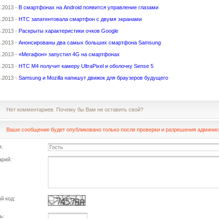
4.2013 -
В смартфонах на Android появится управление глазами
4.2013 -
HTC запатентовала смартфон с двумя экранами
4.2013 -
Раскрыты характеристики очков Google
4.2013 -
Анонсированы два самых больших смартфона Samsung
4.2013 -
«Мегафон» запустил 4G на смартфонах
4.2013 -
HTC M4 получит камеру UltraPixel и оболочку Sense 5
4.2013 -
Samsung и Mozilla напишут движок для браузеров будущего
Нет комментариев. Почему бы Вам не оставить свой?
Ваше сообщение будет опубликовано только после проверки и разрешения админис
:
рий:
й код:
ь: