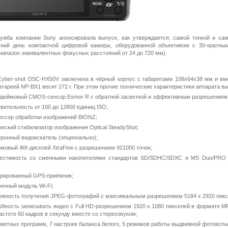
ужба компании Sony анонсировала выпуск, как утверждается, самой тонкой и сам
шний день компактной цифровой камеры, оборудованной объективом с 30-кратны
иапазон эквивалентных фокусных расстояний от 24 до 720 мм).
yber-shot DSC-HX50V заключена в чёрный корпус с габаритами 108x64x38 мм и вме
атареей NP-BX1 весит 272 г. При этом прочие технические характеристики аппарата вы
-дюймовый CMOS-сенсор Exmor R с обратной засветкой и эффективным разрешением 
вительность от 100 до 12800 единиц ISO;
ссор обработки изображений BIONZ;
еский стабилизатор изображения Optical SteadyShot;
ронный видоискатель (опционально);
мовый ЖК-дисплей XtraFine с разрешением 921000 точек;
естимость со сменными накопителями стандартов SD/SDHC/SDXC и MS Duo/PRO
грированный GPS-приёмник;
енный модуль Wi-Fi;
ожность получения JPEG-фотографий с максимальным разрешением 5184 x 2920 пикс
обность записывать видео с Full HD-разрешением 1920 x 1080 пикселей в формате 
астоте 60 кадров в секунду вместе со стереозвуком;
жетных программ, 7 настроек баланса белого, 5 режимов работы выдвижной фотовсп