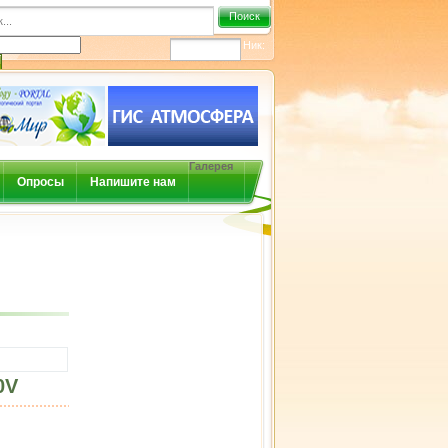
Поиск
Ник:
Галерея
Опросы
Напишите нам
0V