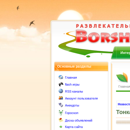
Интер
Основные разделы
Главная
flash игры
Главна
RSS каналы
Аккаунт пользователя
Новост
Анекдоты
Тонк
Гороскоп
Доска объявлений
Карта сайта