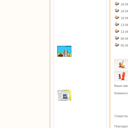
18.0
18.0
18.0
13.0
13.0
08.0
05.0
Alcohol & Ammo
Сыграно раз: 4038
Ваше имя
Коммента
Поломай компьютер
Сыграно раз: 3415
Секретны
Повторит