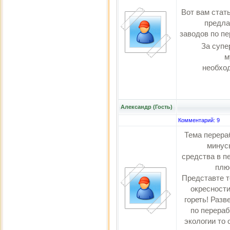
Вот вам стат
предла
заводов по п
За супе
м
необход
Александр (Гость)
Комментарий: 9
Тема перераб
минус
средства в 
плю
Представте т
окресности
гореть! Разв
по перераб
экологии то 