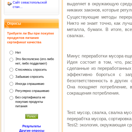
Сайт севастопольской
выделяет в окружающую среду
стан…
никаких законов, которые регу
Существующие методы перера
Никто не знает точно, как лу
Опросы
металла, бумаги. В итоге, в
Требуете ли Вы при покупке
свалках.
продуктов питания
сертификат качества
Нет
Минус переработки мусора еще
Это бесполезно (его либо
Идея состоит в том, что, ра
нет, либо подделают)
сделанные из переработанных
Стесняюсь спросить
эффективно бороться с заг
Забываю спросить
безответственность в других 
Иногда спрашиваю
Она поощряет потребление, 
Регулярно спрашиваю
сокращения потребления.
Без сертификата не
покупаю продукты
питания
Test: мусор, свалка, свалка му
перерабтка мусора, сортировка
Test2: экология, окружающая с
Результаты
Другие опросы