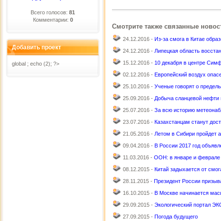
Всего голосов:
81
Комментарии:
0
Смотрите также связанные новос
24.12.2016 -
Из-за смога в Китае обр
Добавить проект
24.12.2016 -
Липецкая область восстан
15.12.2016 -
10 декабря в центре Сим
global ; echo (2); ?>
02.12.2016 -
Европейский воздух опас
25.10.2016 -
Ученые говорят о предель
25.09.2016 -
Добыча сланцевой нефти
25.07.2016 -
За всю историю метеонаб
23.07.2016 -
Казахстанцам станут дост
21.05.2016 -
Летом в Сибири пройдет а
09.04.2016 -
В России 2017 год объявл
11.03.2016 -
ООН: в январе и феврале
08.12.2015 -
Китай задыхается от смог
28.11.2015 -
Президент России призыва
16.10.2015 -
В Москве начинается мас
29.09.2015 -
Экологический портал Э
27.09.2015 -
Погода будущего