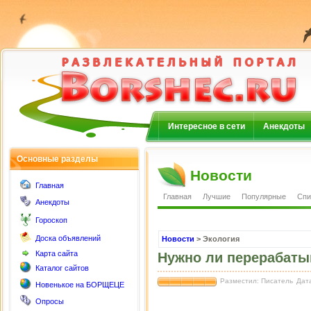
Интересное в сети
Анекдоты
Основные разделы
Новости
Главная
Главная
Лучшие
Популярные
Спи
Анекдоты
Гороскоп
Доска объявлений
Новости
> Экология
Карта сайта
Нужно ли перерабаты
Каталог сайтов
Разместил: Писатель
Дата
Новенькое на БОРЩЕЦЕ
Опросы