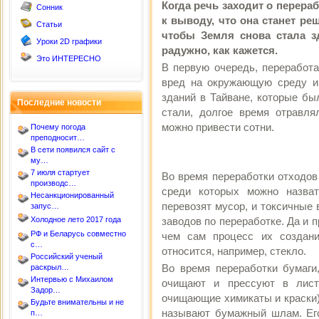
Когда речь заходит о перераб
Сонник
к выводу, что она станет ре
Статьи
чтобы Земля снова стала з
Уроки 2D графики
радужно, как кажется.
Это ИНТЕРЕСНО
В первую очередь, переработ
вред на окружающую среду и 
зданий в Тайване, которые бы
Последние новости
стали, долгое время отравл
можно привести сотни.
Почему погода
преподносит…
В сети появился сайт с
му…
7 июля стартует
Во время переработки отходов
производс…
среди которых можно назват
Несанкционированный
перевозят мусор, и токсичные
запус…
Холодное лето 2017 года
заводов по переработке. Да и 
РФ и Беларусь совместно
чем сам процесс их создани
с…
относится, например, стекло.
Российский ученый
Во время переработки бумаги
раскрыл…
Интервью с Михаилом
очищают и прессуют в лист
Задор…
очищающие химикаты и краски)
Будьте внимательны и не
называют бумажный шлам. Его
п…