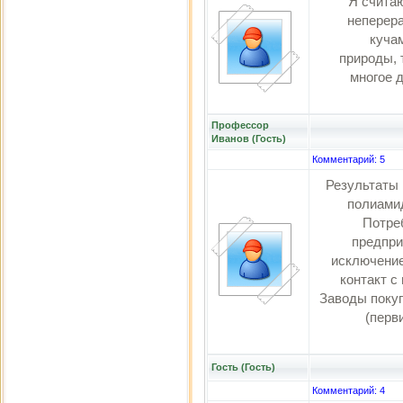
Я считаю
неперер
кучам
природы, 
многое д
Профессор
Иванов (Гость)
Комментарий: 5
Результаты
полиамид
Потре
предпри
исключение
контакт с
Заводы покуп
(перви
Гость (Гость)
Комментарий: 4