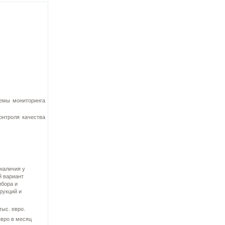
темы мониторинга
онтроля качества
наличия у
й вариант
ибора и
рукций и
ыс. евро.
евро в месяц