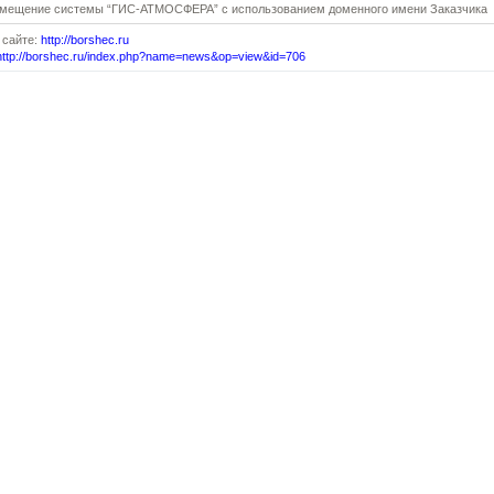
змещение системы “ГИС-АТМОСФЕРА” с использованием доменного имени Заказчика
 сайте:
http://borshec.ru
http://borshec.ru/index.php?name=news&op=view&id=706