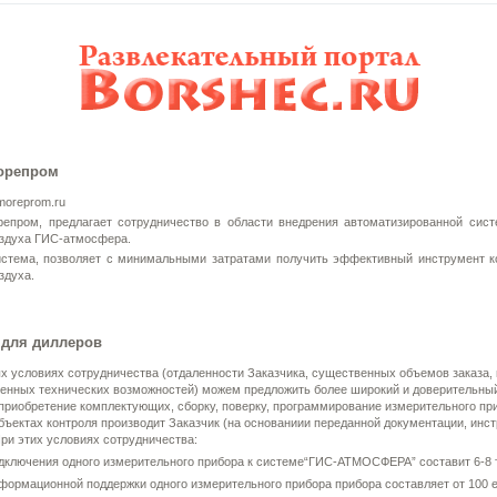
Морепром
moreprom.ru
епром, предлагает сотрудничество в области внедрения автоматизированной сис
здуха ГИС-атмосфера.
стема, позволяет с минимальными затратами получить эффективный инструмент к
здуха.
 для диллеров
х условиях сотрудничества (отдаленности Заказчика, существенных объемов заказа, 
венных технических возможностей) можем предложить более широкий и доверительны
приобретение комплектующих, сборку, поверку, программирование измерительного пр
ъектах контроля производит Заказчик (на основаниии переданной документации, инст
ри этих условиях сотрудничества:
дключения одного измерительного прибора к системе“ГИС-АТМОСФЕРА” составит 6-8 т
формационной поддержки одного измерительного прибора прибора составляет от 100 