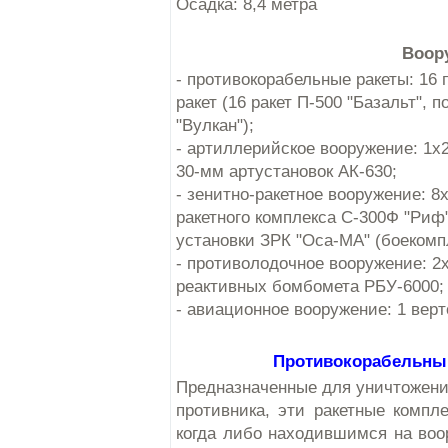
Осадка: 8,4 метра
Воор
- противокорабельные ракеты: 16
ракет (16 ракет П-500 "Базальт", 
"Вулкан");
- артиллерийское вооружение: 1x2
30-мм артустановок АК-630;
- зенитно-ракетное вооружение: 8
ракетного комплекса С-300Ф "Риф"
установки ЗРК "Оса-МА" (боекомпл
- противолодочное вооружение: 2
реактивных бомбомета РБУ-6000;
- авиационное вооружение: 1 вер
Противокорабельный
Предназначенные для уничтожени
противника, эти ракетные комп
когда либо находившимся на воо