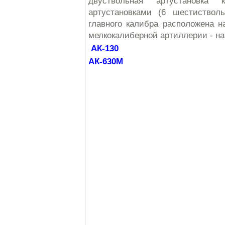
двуствольная артустановка
артустановками (6 шестиствол
главного калибра расположена н
мелкокалиберной артиллерии - на
АК-130
АК-630М