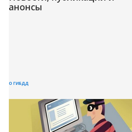
анонсы
О ГИБДД